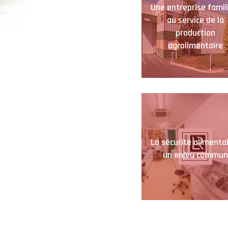
Une entreprise famil
au service de la
production
agrolimentaire
La sécurité alimentai
un enjeu commun