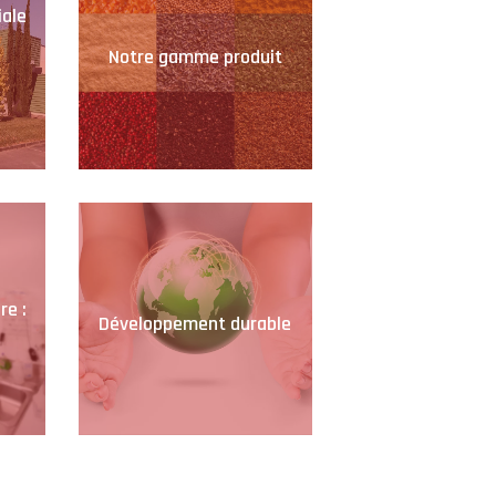
iale
Notre gamme produit
re :
Développement durable