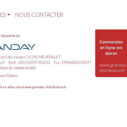
ES
NOUS CONTACTER
fait partie du
Commandez
en ligne vos
épices
du pré des taupes 21190 MEURSAULT
.fr
Siret : 68555009700032
Tva : FR43685550097
www.granday
itique de confidentialité
distribution.fr
aun'Epices
ires-abia.com
et
www.granday-distribution.fr