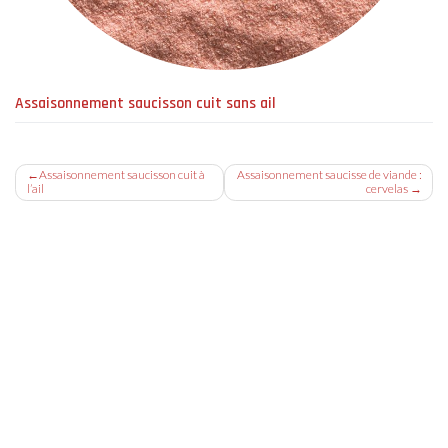
Assaisonnement saucisson cuit sans ail
Navigation
Assaisonnement saucisson cuit à
Assaisonnement saucisse de viande :
l’ail
cervelas
de
l’article