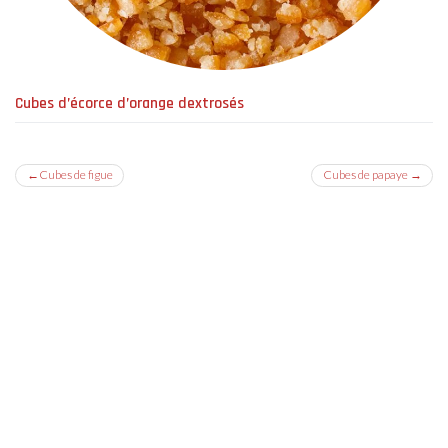
Cubes d’écorce d’orange dextrosés
Navigation
Cubes de figue
Cubes de papaye
de
l’article