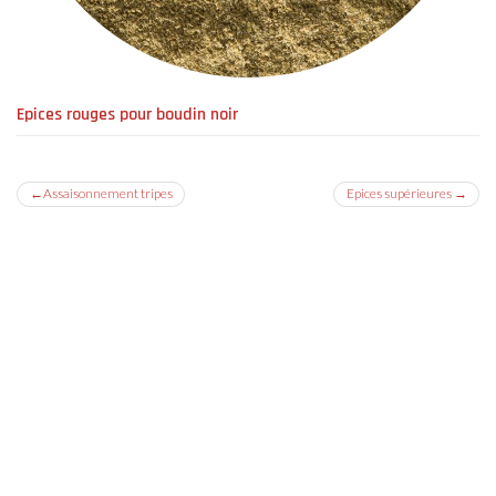
Epices rouges pour boudin noir
Navigation
Assaisonnement tripes
Epices supérieures
de
l’article