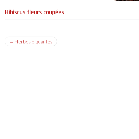
Hibiscus fleurs coupées
Navigation
Herbes piquantes
de
l’article