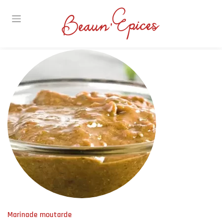
Skip
to
content
Marinade moutarde