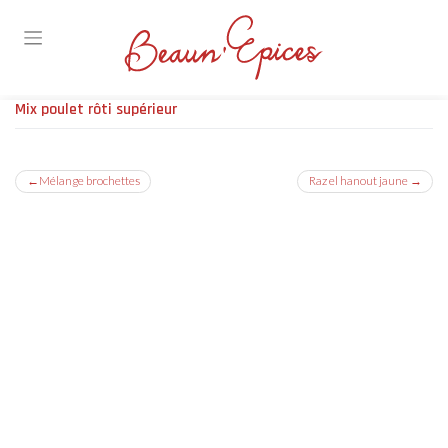
Skip
Mix poulet rôti supérieur
to
content
Navigation
Mélange brochettes
Raz el hanout jaune
de
l’article