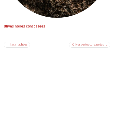
Olives noires concassées
Navigation
Noix hachées
Olives vertes concassées
de
l’article