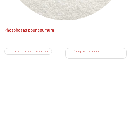
Phosphates pour saumure
Navigation
Phosphates saucisson sec
Phosphates pour charcuterie cuite
de
l’article