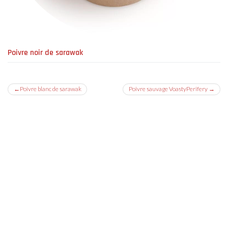
Poivre noir de sarawak
Navigation
Poivre blanc de sarawak
Poivre sauvage VoastyPerifery
de
l’article