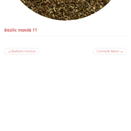
Basilic mondé TT
Navigation
Badiane moulue
Cannelle bâton
de
l’article