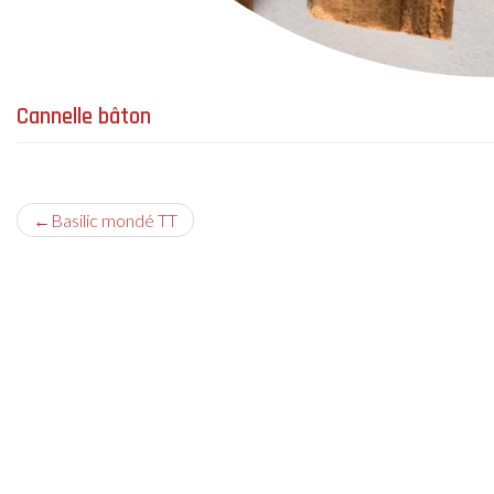
Cannelle bâton
Navigation
Basilic mondé TT
de
l’article